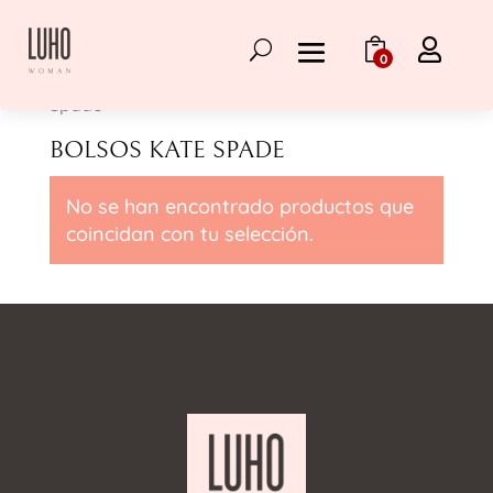

0
Inicio
/
Cartera Kate Spade
/ Bolsos Kate
Spade
BOLSOS KATE SPADE
No se han encontrado productos que
coincidan con tu selección.