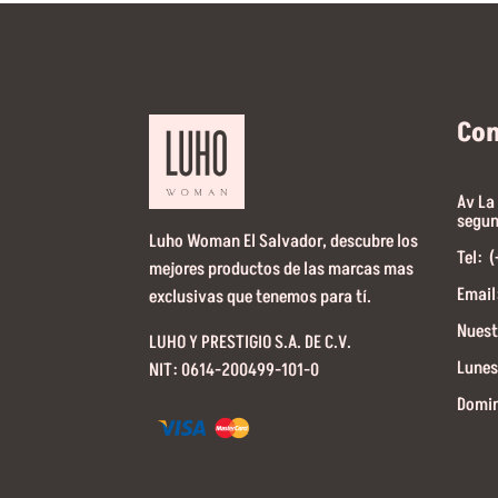
Co
Av La
segun
Luho Woman El Salvador, descubre los
Tel: 
mejores productos de las marcas mas
Email
exclusivas que tenemos para tí.
Nuest
LUHO Y PRESTIGIO S.A. DE C.V.
Lunes
NIT: 0614-200499-101-0
Domin