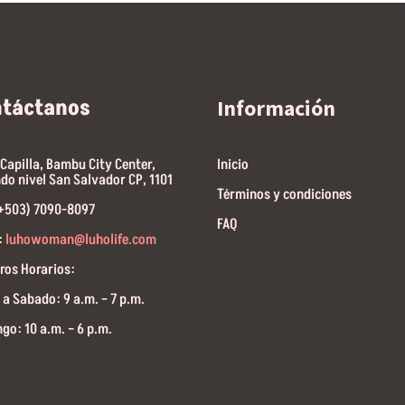
ntáctanos
Información
 Capilla, Bambu City Center,
Inicio
do nivel San Salvador CP, 1101
Términos y condiciones
(+503) 7090-8097
FAQ
:
luhowoman@luholife.com
ros Horarios:
 a Sabado: 9 a.m. – 7 p.m.
go: 10 a.m. – 6 p.m.