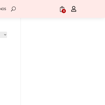

NOS
.
0