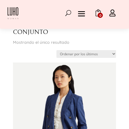

0
Inicio
/
Ropa Lauren Ralph Lauren
/ Conjunto
CONJUNTO
Mostrando el único resultado