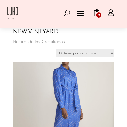

0
Inicio
/
Vineyard Vines
/ new-vineyard
NEW-VINEYARD
Ordenado
Mostrando los 2 resultados
por
los
últimos