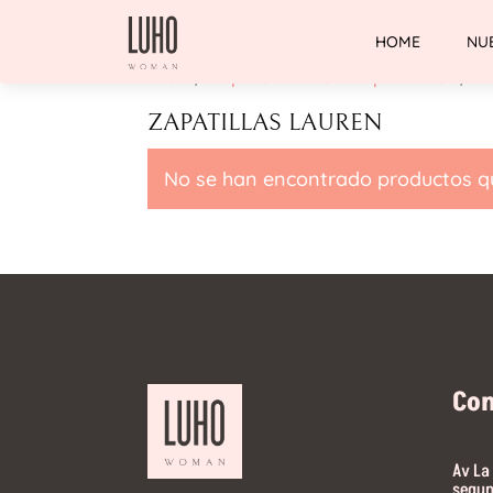
HOME
NU
Inicio
/
Zapatos Lauren Ralph Lauren
/ Za
ZAPATILLAS LAUREN
No se han encontrado productos qu
Co
Av La
segun