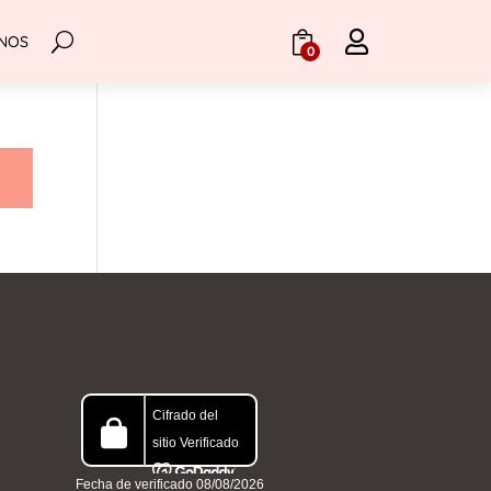

NOS
.
0