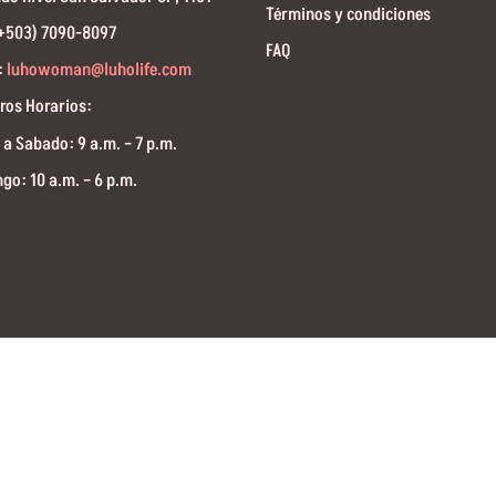
Términos y condiciones
(+503) 7090-8097
FAQ
:
luhowoman@luholife.com
ros Horarios:
 a Sabado: 9 a.m. – 7 p.m.
go: 10 a.m. – 6 p.m.