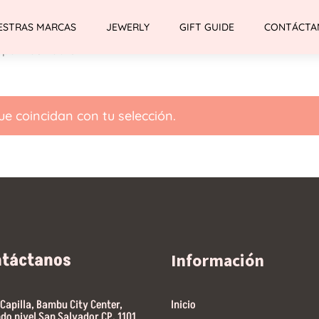
ESTRAS MARCAS
JEWERLY
GIFT GUIDE
CONTÁCTA
patillas Lauren
e coincidan con tu selección.
ntáctanos
Información
 Capilla, Bambu City Center,
Inicio
do nivel San Salvador CP, 1101