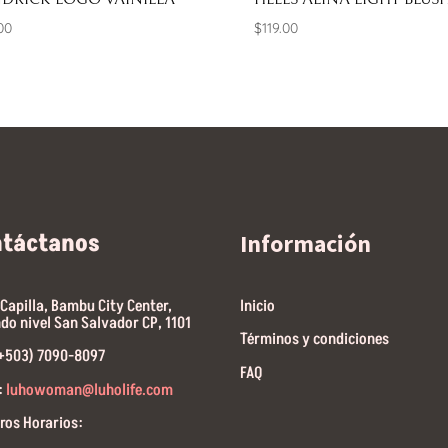
00
$
119.00
ntáctanos
Información
 Capilla, Bambu City Center,
Inicio
do nivel San Salvador CP, 1101
Términos y condiciones
(+503) 7090-8097
FAQ
:
luhowoman@luholife.com
ros Horarios: