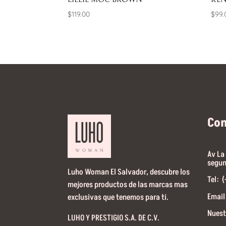
$
119.00
$
99.
Co
Av La
segun
Luho Woman El Salvador, descubre los
Tel: 
mejores productos de las marcas mas
Email
exclusivas que tenemos para tí.
Nuest
LUHO Y PRESTIGIO S.A. DE C.V.