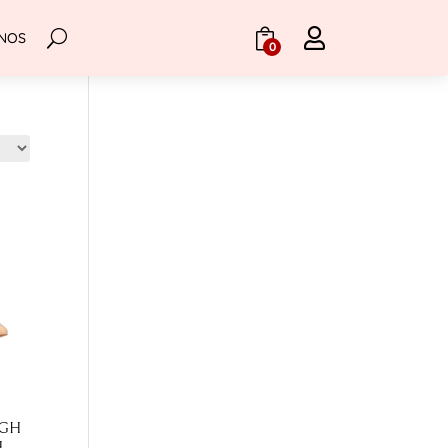

NOS
.
0
IGH
H