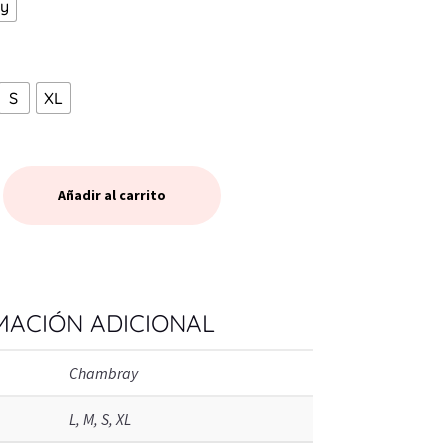
y
S
XL
Añadir al carrito
Y
MACIÓN ADICIONAL
Chambray
L, M, S, XL