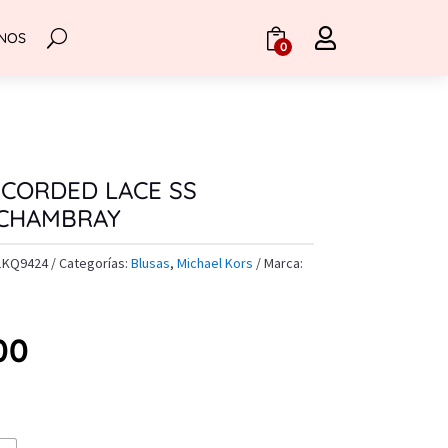

NOS
.
0
 CORDED LACE SS
 CHAMBRAY
1KQ9424
Categorías:
Blusas
,
Michael Kors
Marca:
00