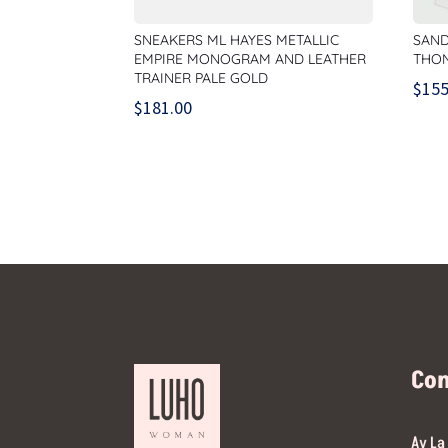
SNEAKERS ML HAYES METALLIC
SAND
EMPIRE MONOGRAM AND LEATHER
THO
TRAINER PALE GOLD
$
155
$
181.00
Co
Av La