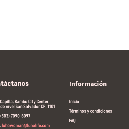
ntáctanos
Información
 Capilla, Bambu City Center,
Inicio
do nivel San Salvador CP, 1101
Términos y condiciones
(+503) 7090-8097
FAQ
:
luhowoman@luholife.com