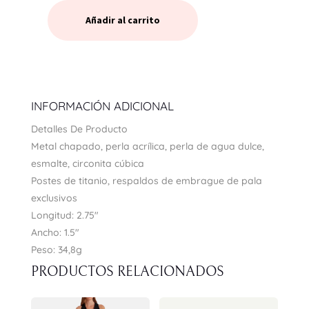
Añadir al carrito
FLORA
STATEMENT
EARRINGS
/
ARETE
INFORMACIÓN ADICIONAL
ESMALTADO
Detalles De Producto
ROSA
Metal chapado, perla acrílica, perla de agua dulce,
KATE
esmalte, circonita cúbica
SPADE
Postes de titanio, respaldos de embrague de pala
CANTIDAD
exclusivos
Longitud: 2.75″
Ancho: 1.5″
Peso: 34,8g
PRODUCTOS RELACIONADOS