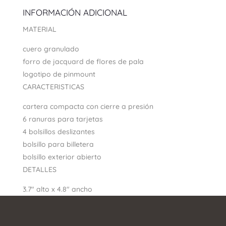
INFORMACIÓN ADICIONAL
MATERIAL
cuero granulado
forro de jacquard de flores de pala
logotipo de pinmount
CARACTERISTICAS
cartera compacta con cierre a presión
6 ranuras para tarjetas
4 bolsillos deslizantes
bolsillo para billetera
bolsillo exterior abierto
DETALLES
3.7″ alto x 4.8″ ancho