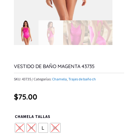
VESTIDO DE BAÑO MAGENTA 43735
SKU:
43735
Categorías:
Chamela
,
Trajes de baño ch
$
75.00
CHAMELA TALLAS
S
M
L
XL