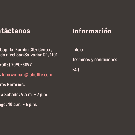
ntáctanos
Información
 Capilla, Bambu City Center,
Inicio
do nivel San Salvador CP, 1101
Términos y condiciones
(+503) 7090-8097
FAQ
:
luhowoman@luholife.com
ros Horarios:
 a Sabado: 9 a.m. – 7 p.m.
go: 10 a.m. – 6 p.m.