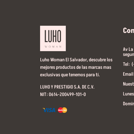
Co
Av La
segun
Luho Woman El Salvador, descubre los
Tel: 
mejores productos de las marcas mas
Email
exclusivas que tenemos para tí.
Nuest
LUHO Y PRESTIGIO S.A. DE C.V.
Lunes
NIT: 0614-200499-101-0
Domin