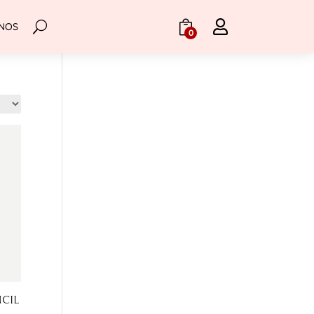

NOS
.
0
CIL