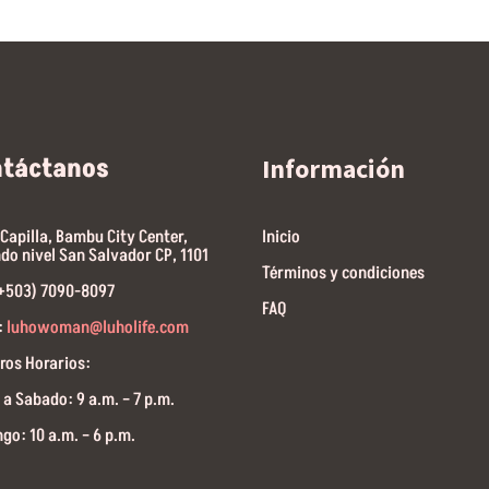
ntáctanos
Información
 Capilla, Bambu City Center,
Inicio
do nivel San Salvador CP, 1101
Términos y condiciones
(+503) 7090-8097
FAQ
:
luhowoman@luholife.com
ros Horarios:
 a Sabado: 9 a.m. – 7 p.m.
go: 10 a.m. – 6 p.m.