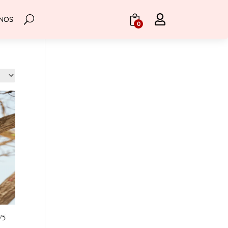

NOS
.
0
75