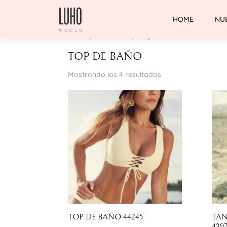
HOME
NU
Inicio
/
Chamela
/ Top de baño
TOP DE BAÑO
Ordenado
Mostrando los 4 resultados
por
los
últimos
TOP DE BAÑO 44245
TAN
439