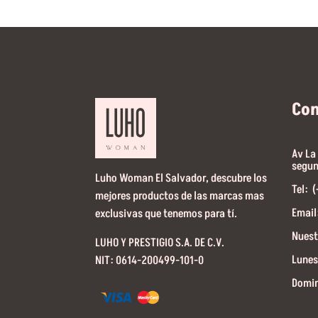
Co
Av La
segun
Luho Woman El Salvador, descubre los
Tel: 
mejores productos de las marcas mas
Email
exclusivas que tenemos para tí.
Nuest
LUHO Y PRESTIGIO S.A. DE C.V.
Lunes
NIT: 0614-200499-101-0
Domin