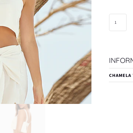
TOP
SALIDA
DE
BAÑO
42575
CANTIDAD
INFOR
CHAMELA 