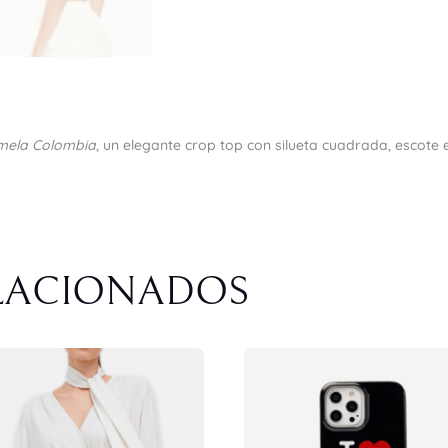
mela Colombia
, un elegante crop top con silueta cuadrada, escote 
LACIONADOS