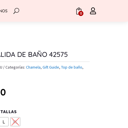

NOS
.
0
LIDA DE BAÑO 42575
RU
Categorías:
Chamela
,
Gift Guide
,
Top de baño
,
00
 TALLAS
L
XL