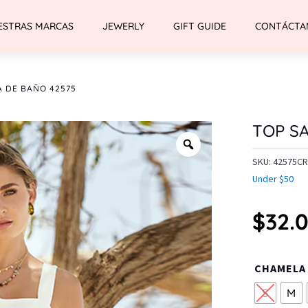
ESTRAS MARCAS
JEWERLY
GIFT GUIDE
CONTÁCTA
A DE BAÑO 42575
TOP SA
SKU:
42575C
Under $50
$
32.
CHAMELA
S
M