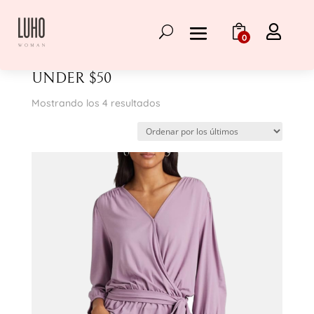

0
Inicio
/
Gift Guide
/ Under $50
UNDER $50
Ordenado
Mostrando los 4 resultados
por
los
últimos