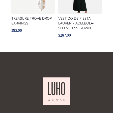
TREASURE TROVE DROP
VESTIDO DE FIESTA
EARRINGS
LAUREN – ADELBOLA-
SLEEVELESS-GOWN
$
83.00
$
287.00