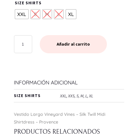
SIZE SHIRTS
XXL
S
M
L
XL
VESTIDO
Añadir al carrito
LARGO
VINEYARD
VINES
-
SILK
INFORMACIÓN ADICIONAL
TWILL
MIDI
SIZE SHIRTS
XXL, XXS, S, M, L, XL
SHIRTDRESS
-
Vestido Largo Vineyard Vines – Silk Twill Midi
PROVENCE
Shirtdress – Provence
CANTIDAD
PRODUCTOS RELACIONADOS