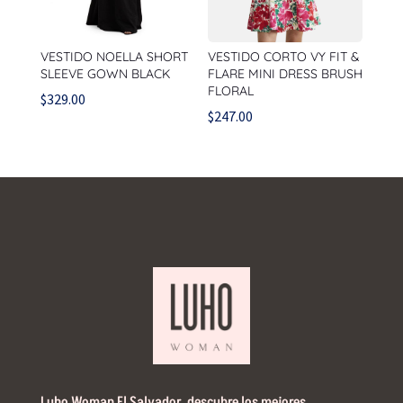
VESTIDO NOELLA SHORT
VESTIDO CORTO VY FIT &
SLEEVE GOWN BLACK
FLARE MINI DRESS BRUSH
FLORAL
$
329.00
$
247.00
Luho Woman El Salvador, descubre los mejores