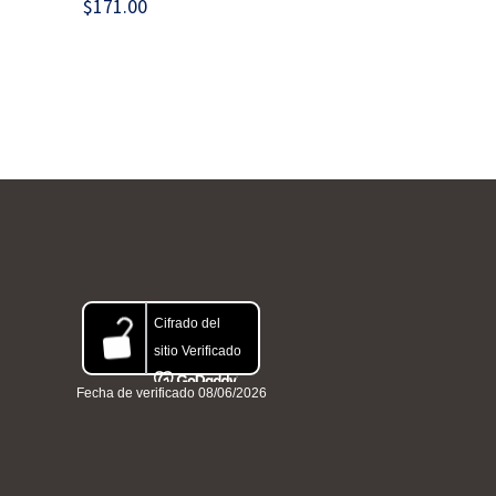
$
171.00