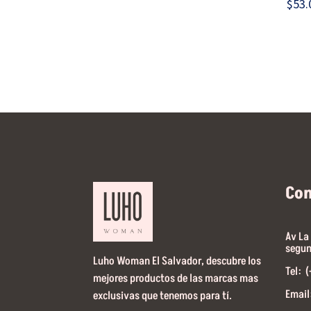
$
53.
Co
Av La
segun
Luho Woman El Salvador, descubre los
Tel: 
mejores productos de las marcas mas
Email
exclusivas que tenemos para tí.