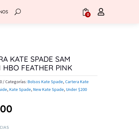

NOS
.
0
RA KATE SPADE SAM
N HBO FEATHER PINK
0
Categorías:
Bolsos Kate Spade
,
Cartera Kate
uide
,
Kate Spade
,
New Kate Spade
,
Under $200
.00
NCIAS