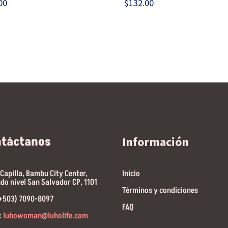
00
$
132.00
ntáctanos
Información
 Capilla, Bambu City Center,
Inicio
do nivel San Salvador CP, 1101
Términos y condiciones
(+503) 7090-8097
FAQ
:
luhowoman@luholife.com