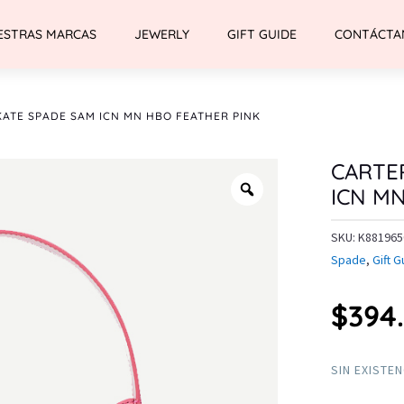
ESTRAS MARCAS
JEWERLY
GIFT GUIDE
CONTÁCTA
KATE SPADE SAM ICN MN HBO FEATHER PINK
CARTE
ICN M
SKU:
K881965
Spade
,
Gift G
$
394
SIN EXISTE