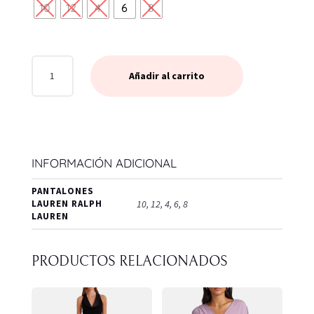
10
12
4
6
8
PANTALON
Añadir al carrito
-
VOZALITA
FULL
LENGTH
PLEATED
INFORMACIÓN ADICIONAL
CANTIDAD
PANTALONES
LAUREN RALPH
10, 12, 4, 6, 8
LAUREN
PRODUCTOS RELACIONADOS