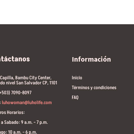
ntáctanos
Información
 Capilla, Bambu City Center,
Inicio
do nivel San Salvador CP, 1101
Términos y condiciones
(+503) 7090-8097
FAQ
:
luhowoman@luholife.com
ros Horarios:
 a Sabado: 9 a.m. – 7 p.m.
go: 10 a.m. – 6 p.m.