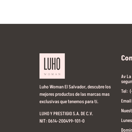
Co
Av La
segun
Luho Woman El Salvador, descubre los
Tel: 
mejores productos de las marcas mas
Email
exclusivas que tenemos para tí.
Nuest
LUHO Y PRESTIGIO S.A. DE C.V.
Lunes
NIT: 0614-200499-101-0
Domin