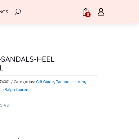

NOS
.
0
-SANDALS-HEEL
L
74001
Categorías:
Gift Guide
,
Tacones Lauren
,
en Ralph Lauren
NCIAS