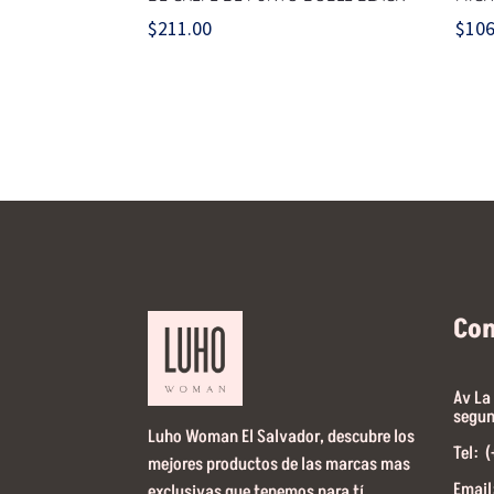
$
211.00
$
106
Co
Av La
segun
Luho Woman El Salvador, descubre los
Tel: 
mejores productos de las marcas mas
Email
exclusivas que tenemos para tí.