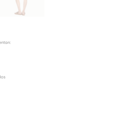
entan:
ados