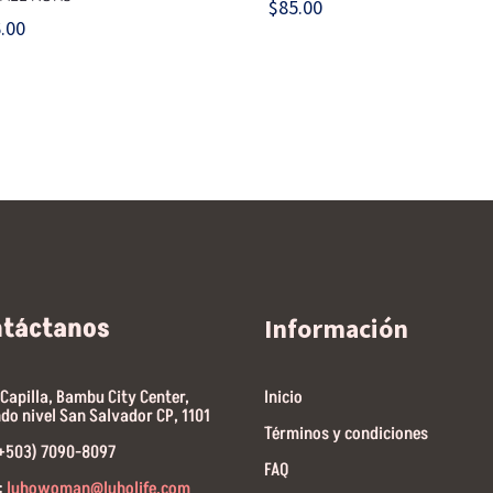
$
85.00
.00
ntáctanos
Información
 Capilla, Bambu City Center,
Inicio
do nivel San Salvador CP, 1101
Términos y condiciones
(+503) 7090-8097
FAQ
:
luhowoman@luholife.com