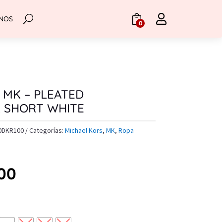

NOS
.
0
 MK – PLEATED
R SHORT WHITE
0DKR100
Categorías:
Michael Kors
,
MK
,
Ropa
.00