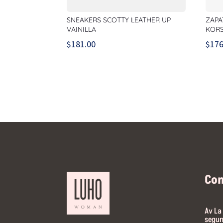
SNEAKERS SCOTTY LEATHER UP
ZAPA
VAINILLA
KORS
$
181.00
$
176
Co
Av La
segun