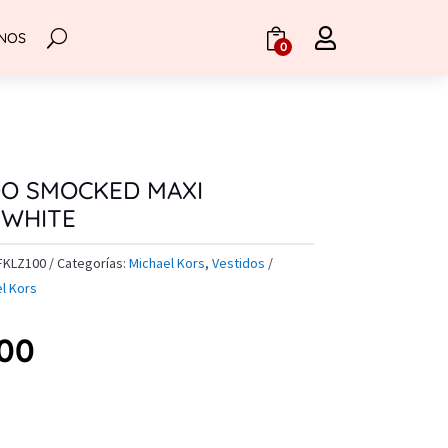

NOS
.
0
DO SMOCKED MAXI
 WHITE
FKLZ100
Categorías:
Michael Kors
,
Vestidos
l Kors
.00