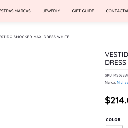
ESTRAS MARCAS
JEWERLY
GIFT GUIDE
CONTÁCTA
ESTIDO SMOCKED MAXI DRESS WHITE
VESTI
DRESS
SKU:
MS683B
Marca:
Michae
$
214
COLOR