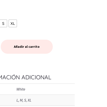
S
XL
Añadir al carrito
MACIÓN ADICIONAL
White
L, M, S, XL