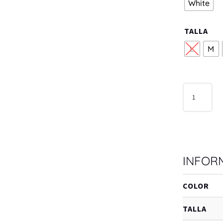
White
TALLA
L
M
VESTIDO
SMOCKED
MAXI
DRESS
WHITE
CANTIDAD
INFOR
COLOR
TALLA