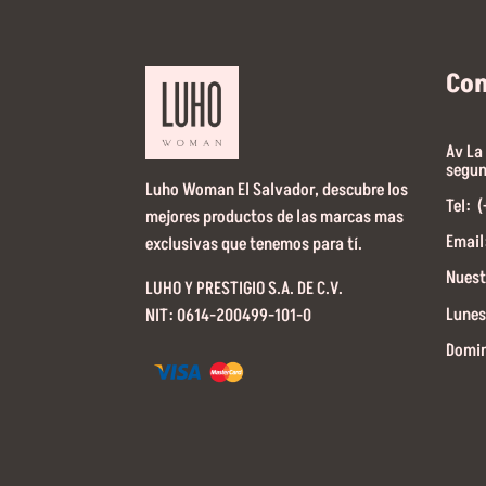
Co
Av La
segun
Luho Woman El Salvador, descubre los
Tel: 
mejores productos de las marcas mas
Email
exclusivas que tenemos para tí.
Nuest
LUHO Y PRESTIGIO S.A. DE C.V.
Lunes
NIT: 0614-200499-101-0
Domin