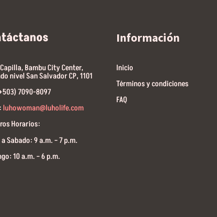
ntáctanos
Información
 Capilla, Bambu City Center,
Inicio
do nivel San Salvador CP, 1101
Términos y condiciones
(+503) 7090-8097
FAQ
:
luhowoman@luholife.com
ros Horarios:
 a Sabado: 9 a.m. – 7 p.m.
go: 10 a.m. – 6 p.m.