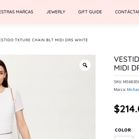
ESTRAS MARCAS
JEWERLY
GIFT GUIDE
CONTÁCTA
ESTIDO TXTURE CHAIN BLT MIDI DRS WHITE
VESTI
MIDI D
SKU:
MS683D
Marca:
Michae
$
214
COLOR