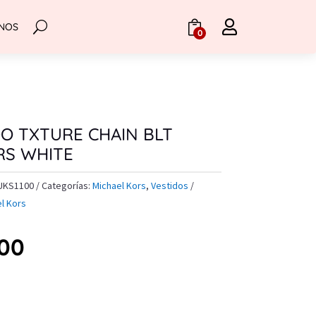

NOS
.
0
DO TXTURE CHAIN BLT
RS WHITE
UKS1100
Categorías:
Michael Kors
,
Vestidos
l Kors
.00