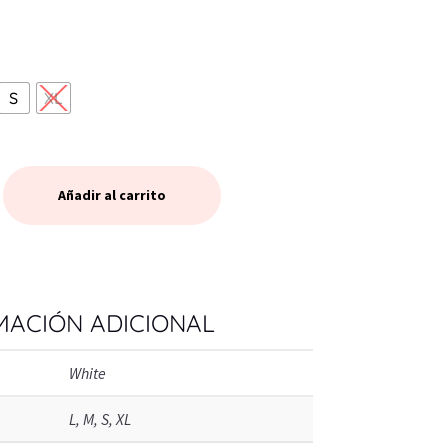
S
XL
Añadir al carrito
MACIÓN ADICIONAL
White
L, M, S, XL