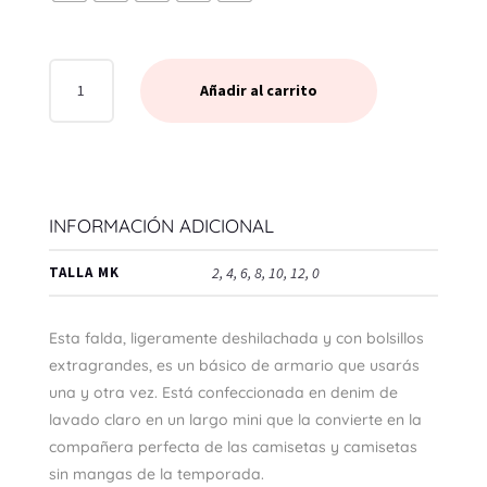
FALDA
Añadir al carrito
MK
-
FRAYD
DNM
MICRO
INFORMACIÓN ADICIONAL
MINI
SKRT
TALLA MK
2, 4, 6, 8, 10, 12, 0
UNION
WASH
Esta falda, ligeramente deshilachada y con bolsillos
CANTIDAD
extragrandes, es un básico de armario que usarás
una y otra vez. Está confeccionada en denim de
lavado claro en un largo mini que la convierte en la
compañera perfecta de las camisetas y camisetas
sin mangas de la temporada.