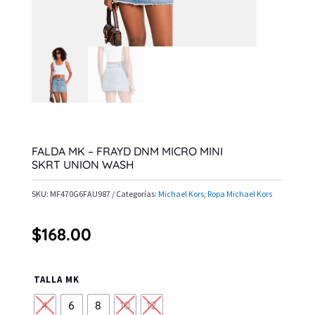
FALDA MK – FRAYD DNM MICRO MINI
SKRT UNION WASH
SKU:
MF470G6FAU987
Categorías:
Michael Kors
,
Ropa Michael Kors
$
168.00
TALLA MK
4
6
8
10
12