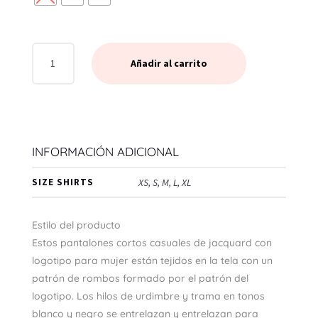
SHORT
Añadir al carrito
EMPIRE
LOGO
PULL
ON
SHORT
INFORMACIÓN ADICIONAL
CANTIDAD
SIZE SHIRTS
XS, S, M, L, XL
Estilo del producto
Estos pantalones cortos casuales de jacquard con
logotipo para mujer están tejidos en la tela con un
patrón de rombos formado por el patrón del
logotipo. Los hilos de urdimbre y trama en tonos
blanco y negro se entrelazan y entrelazan para