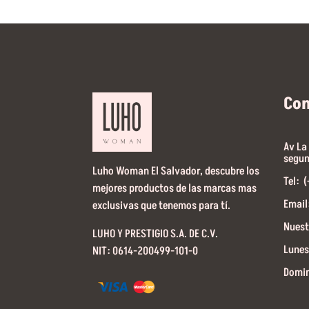
Co
Av La
segun
Luho Woman El Salvador, descubre los
Tel: 
mejores productos de las marcas mas
Email
exclusivas que tenemos para tí.
Nuest
LUHO Y PRESTIGIO S.A. DE C.V.
Lunes
NIT: 0614-200499-101-0
Domin