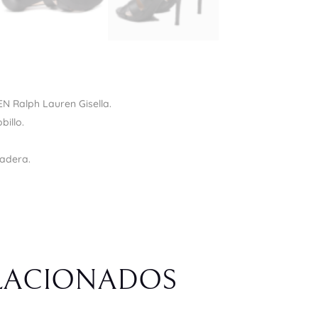
N Ralph Lauren Gisella.
billo.
radera.
LACIONADOS