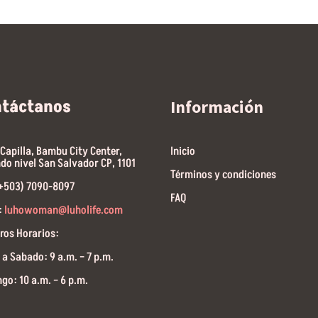
ntáctanos
Información
 Capilla, Bambu City Center,
Inicio
do nivel San Salvador CP, 1101
Términos y condiciones
(+503) 7090-8097
FAQ
:
luhowoman@luholife.com
ros Horarios:
 a Sabado: 9 a.m. – 7 p.m.
go: 10 a.m. – 6 p.m.